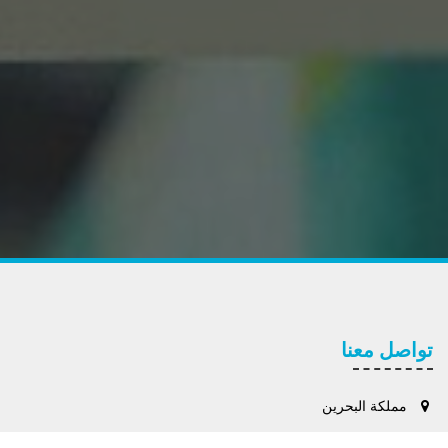
تواصل معنا
مملكة البحرين
+973 39447736