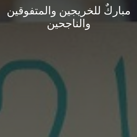
مباركٌ للخريجين والمتفوقين
والناجحين