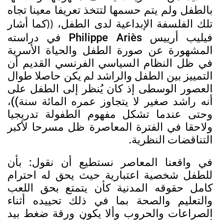
بالطفل ولم يتم حسمها لتتخذ تعريفا معينا تجاه
أشار
تلك الفلسفة الإبداعية لدى الطفل، ((كما
فيليب أرييس
Philippe Ariès في دراسته
المشهورة عن صورة الطفل والحياة الأسرية
في ظل النظام السياسي الفرنسي القديم أن
التمييز بين الطفل والراشد لم يكن حاصلا طوال
العصور الوسطى إذ كان يُنظر إلى الطفل على
أنه راشد صغير لا يتجاوز عمره المائة سنة))،
وحتى عندما تشكل مفهوم الطفولة تدريجيا
ولاحقا في الفترة المعاصرة ظل مسرحا لأكبر
التناقضات النظرية.
في واقعنا المعاصر نستطيع أن نقول: بأن
للطفل شخصية اعتبارية حيث يحق له احترام
كامل حقوقه المدنية كأن يتمتع بحق اللعب
والتعليم والصحة بما في ذلك تحييده أثناء
الصراعات والحروب وألا يكون ورقة ضغط بيد