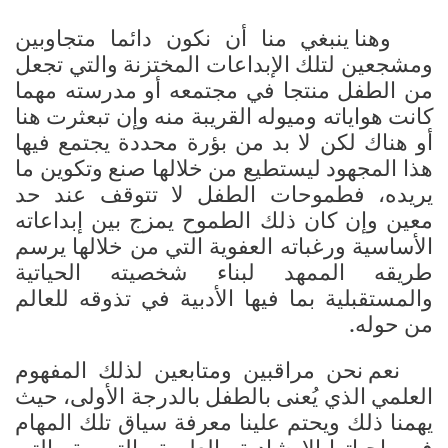
وهنا ينبغي منا أن نكون دائما متجاوبين
ومشجعين لتلك الإبداعات المختزنة والتي تجعل
من الطفل منتجا في مجتمعه أو مدرسته مهما
كانت هواياته وميوله القريبة منه وإن تبعثرت هنا
أو هناك لكن لا بد من بؤرة محددة يجتمع فيها
هذا المجهود ليستطيع من خلالها صنع وتكوين ما
يريده، فطموحات الطفل لا تتوقف عند حد
معين وإن كان ذلك الطموح يمزج بين إبداعاته
الأساسية ورغباته العفوية التي من خلالها يرسم
طريقه الممهد لبناء شخصيته الحياتية
والمستقبلية بما فيها الأدبية في تذوقه للعالم
من حوله.
نعم نحن مراقبين ومتابعين لذلك المفهوم
العلمي الذي يُعنى بالطفل بالدرجة الأولى، حيث
يهمنا ذلك ويحتم علينا معرفة سياق تلك المهام