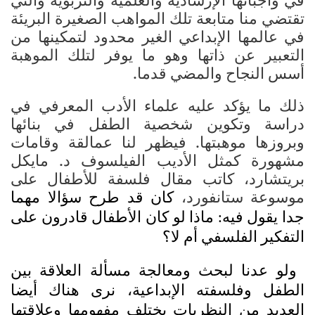
في واجباتها الإرشادية والعلمية والتربوية والتي
تقتضي منا متابعة تلك المواهب الصغيرة البريئة
في عالمها الإبداعي الغير محدود لتمكينها من
التعبير عن ذاتها وهو ما يوفر لتلك الموهبة
أسس النجاح والمضي قدما.
ذلك ما يؤكد عليه علماء الأدب المعرفي في
دراسة وتكوين شخصية الطفل في بنائها
وبروزها موهبتها. فيظهر لنا عمالقة وقامات
مشهورة كمثل الأديب الفيلسوف د. مايكل
بريتشارد، كاتب مقال فلسفة للأطفال على
موسوعة ستانفورد،
كان قد طرح سؤالا مهما
جدا يقول فيه: ماذا لو كان الأطفال قادرون على
التفكير الفلسفي أم لا؟
ولو عدنا لبحث ومعالجة مسألة العلاقة بين
الطفل وفلسفته الإبداعية، نرى هناك أيضا
العديد من النظريات يختلف مفهومها وعلاقتها