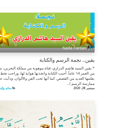
Nada Fardan
يقين.. نجمة الرسم والكتابة
* يقين السيد هاشم الدرازي، فتاة موهوبة من مملكة البحرين، تب
من العمر 14 عاماً. أحبت الكتابة واتخذتها هواية لها، وراحت تخط
بقلمها العديد من القصص. كما أنها تحب الفن والألوان، ودأبت ع
ممارسة الرسم ا...
سبتمبر 28, 2020
منكم وإلي