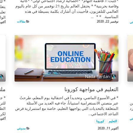
*كتبت: أ. فاطمة النهام* *أخصائية ارشاد اجتماعي أولى* *كاتبة
* لل
وقاصة بحرينية* * يحتفل العالم بتاريخ 21 نوفمبر من كل عام باليوم
يتعل
العالمي للتلفزيون، فأحببت أن أشارك بكلمة بسيطة في هذه
تعلي
المناسبة. * * ...
الوا
نوفمبر 22, 2020
مقالات
تي
أكتوبر 15, 
Nada Fardan
التعليم في مواجهة كورونا
ملت
* في الأسبوع الماضي، وتحديداً في احتفالية يوم المعلم، طرحتُ
* جر
ن
عبر منصتي الانستغرامية استبياناً، جاء فيه العديد من الأسئلة
للتر
د
المتعلقة بالتحديات التي يواجهها التعليم، خاصة مع استمرارية فرض
الطي
التباعد الاجتماعي...
لكن 
تي
أكتوبر 1, 
التعليم
كورونا
أكتوبر 11, 2020
مدونتي