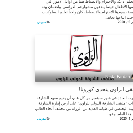
تعلم آدابٌ، والاحترام والانضباط هما من أوائل الأمور التي
مها الأطفال حينما يبدءون مشوارهم الدراسي. ولضمان بيئة
مية يسودها الاحترام والانضباط، كان واجباً تعليم السلوكيات
جب اتباعها تجاه...
2020
مدونتي
Nada Fardan
قى الراوي يتحدى كورونا!
ت العادة في شهر سبتمبر من كل عام، أن يقيم معهد الشارقة
اث "ملتقى الشارقة الدولي للراوي" على أرض إمارة الشارقة
بة، ليحتضن في طياته العديد من الرواة من مختلف أنحاء العالم.
هذا العام، وعو...
2020
مدونتي