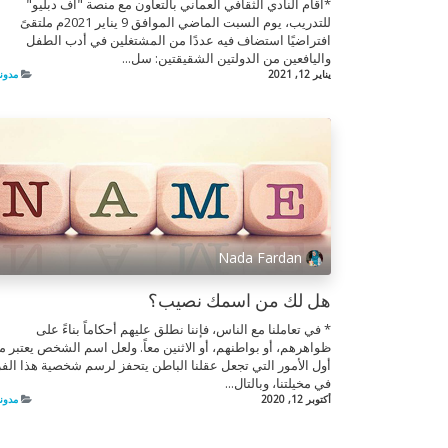
*أقام النادي الثقافي العماني بالتعاون مع منصة "اف دبليو"
للتدريب، يوم السبت الماضي الموافق 9 يناير 2021م ملتقىً
افتراضيًا استضاف فيه عددًا من المشتغلين في أدب الطفل
واليافعين من الدولتين الشقيقتين: سل...
يناير 12, 2021
مدون
Nada Fardan
هل لك من اسمك نصيب؟
* في تعاملنا مع الناس، فإننا نطلق عليهم أحكاماً بناءً على
ظواهرهم، أو بواطنهم، أو الاثنين معاً. ولعل اسم الشخص يعتبر م
أول الأمور التي تجعل عقلنا الباطن يتحفز لرسم شخصية هذا الفر
في مخيلتنا، وبالتال...
أكتوبر 12, 2020
مدون