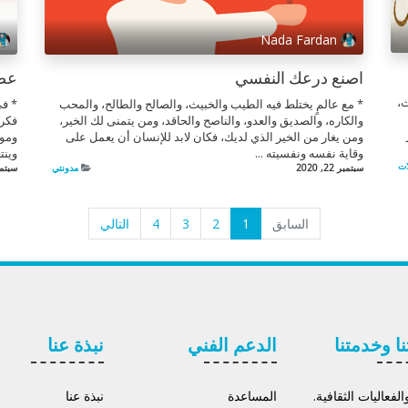
Nada Fardan
اصنع درعك النفسي
عصا
ث،
* مع عالمٍ يختلط فيه الطيب والخبيث، والصالح والطالح، والمحب
* في
والكاره، والصديق والعدو، والناصح والحاقد، ومن يتمنى لك الخير،
فكره
ومن يغار من الخير الذي لديك، فكان لابد للإنسان أن يعمل على
وموا
وقاية نفسه ونفسيته ...
وينت
ات
سبتمبر 22, 2020
مدونتي
سبتمبر 16
السابق
1
2
3
4
التالي
نا وخدمتنا
الدعم الفني
نبذة عنا
لفعاليات الثقافية.
المساعدة
نبذة عنا