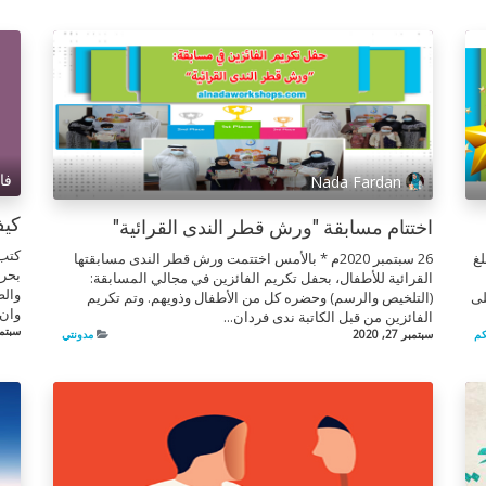
فا
Nada Fardan
كيف
اختتام مسابقة "ورش قطر الندى القرائية"
كتب:
لغ
26 سبتمبر 2020م * بالأمس اختتمت ورش قطر الندى مسابقتها
بحري
القرائية للأطفال، بحفل تكريم الفائزين في مجالي المسابقة:
والص
لى
(التلخيص والرسم) وحضره كل من الأطفال وذويهم. وتم تكريم
وان 
الفائزين من قبل الكاتبة ندى فردان...
سبتمبر 24
كم
سبتمبر 27, 2020
مدونتي